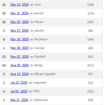
Dec 14, 2020
av Jons
16
1599
Dec 11, 2020
av jekroth
33
1126
Dec 02, 2020
av Husse
16
1901
Nov 27, 2020
av jekroth
2
405
Nov 16, 2020
av Rockface
8
1048
Nov 09, 2020
av Gunnar
1
400
Nov 02, 2020
av DoubleE
13
805
Aug 20, 2020
av Morby
54
4472
Aug 13, 2020
av Mikael Liljedahl
0
267
Jul 23, 2020
av magneten
1
415
Jul 01, 2020
av PRO
4
2351
Maj 27, 2020
av Sjöhorvan
1
546