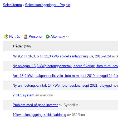
Solcellforum
›
Solcellsanläggningar - Projekt
Ny tråd
Personer
Alternativ
Trådar
(370)
Ny 9,2 till 16,3, o till 21,3 kWp solcellsanläggning juli, 2015-2024
av 
Ny anläggn. 15,6 kWp betongpannetak, södra Sverige, foto m.m. nov
Anl. 15,9 kWp, takpanneplåt villa, foto m.m. juni 2019 utbyggd 24,2
Ny anl. betongpanntak 14 kWp, foto, beskriv. sept 2021, utbyggd nov
2 till 1 system
av onebono
Problem med of grind inverter
av Synnelius
10kw solanläggning +elbilsladdning
av 0322bror