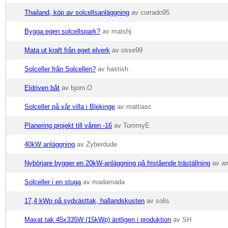
Thailand, köp av solcellsanläggning
av corrado95
Bygga egen solcellspark?
av matshj
Mata ut kraft från eget elverk
av osse99
Solceller från Solcellen?
av hastish
Eldriven båt
av bjorn.O
Solceller på vår villa i Blekinge
av mattiasc
Planering projekt till våren -16
av TommyE
40kW anläggning
av Zyberdude
Nybörjare bygger en 20kW-anläggning på fristående träställning
av a
Solceller i en stuga
av madamada
17,4 kWp på sydvästtak, hallandskusten
av solis
Maxat tak 45x335W (15kWp) äntligen i produktion
av SH