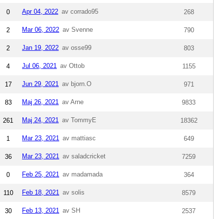
Apr 04, 2022
av corrado95
0
268
Mar 06, 2022
av Svenne
2
790
Jan 19, 2022
av osse99
2
803
Jul 06, 2021
av Ottob
4
1155
Jun 29, 2021
av bjorn.O
17
971
Maj 26, 2021
av Arne
83
9833
Maj 24, 2021
av TommyE
261
18362
Mar 23, 2021
av mattiasc
1
649
Mar 23, 2021
av saladcricket
36
7259
Feb 25, 2021
av madamada
0
364
Feb 18, 2021
av solis
110
8579
Feb 13, 2021
av SH
30
2537