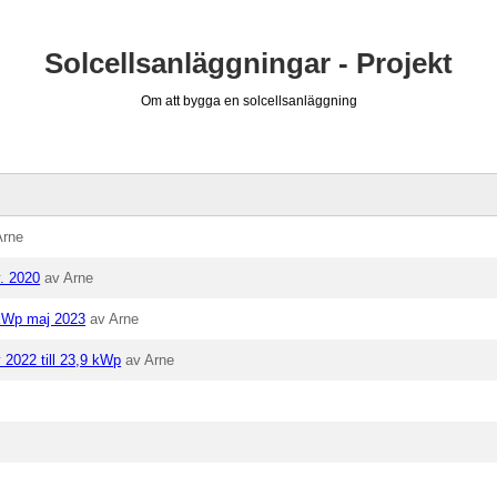
Solcellsanläggningar - Projekt
Om att bygga en solcellsanläggning
Arne
. 2020
av Arne
 kWp maj 2023
av Arne
 2022 till 23,9 kWp
av Arne