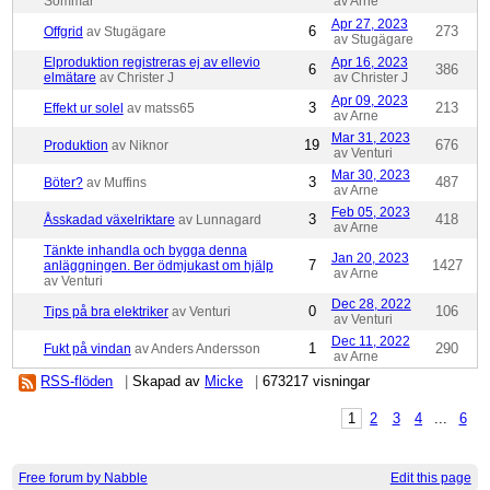
Sommar
av Arne
Apr 27, 2023
6
273
Offgrid
av Stugägare
av Stugägare
Elproduktion registreras ej av ellevio
Apr 16, 2023
6
386
elmätare
av Christer J
av Christer J
Apr 09, 2023
3
213
Effekt ur solel
av matss65
av Arne
Mar 31, 2023
19
676
Produktion
av Niknor
av Venturi
Mar 30, 2023
3
487
Böter?
av Muffins
av Arne
Feb 05, 2023
3
418
Åsskadad växelriktare
av Lunnagard
av Arne
Tänkte inhandla och bygga denna
Jan 20, 2023
7
1427
anläggningen. Ber ödmjukast om hjälp
av Arne
av Venturi
Dec 28, 2022
0
106
Tips på bra elektriker
av Venturi
av Venturi
Dec 11, 2022
1
290
Fukt på vindan
av Anders Andersson
av Arne
RSS-flöden
|
Skapad av
Micke
|
673217 visningar
1
2
3
4
...
6
Free forum by Nabble
Edit this page