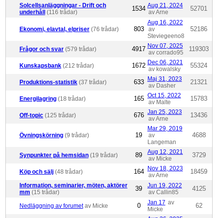
Solcellsanläggningar - Drift och
Aug 21, 2024
1534
52701
underhåll
(116 trådar)
av Arne
Aug 16, 2022
803
52186
Ekonomi, elavtal, elpriser
(76 trådar)
av
Steviegeeno8
Nov 07, 2025
4917
119303
Frågor och svar
(579 trådar)
av corrado95
Dec 06, 2021
1672
55324
Kunskapsbank
(212 trådar)
av kowalsky
Maj 31, 2023
633
21321
Produktions-statistik
(37 trådar)
av Dasher
Oct 15, 2022
165
15783
Energilagring
(18 trådar)
av Malte
Jan 25, 2023
676
13436
Off-topic
(125 trådar)
av Arne
Mar 29, 2019
19
4688
Övningskörning
(9 trådar)
av
Langeman
Aug 12, 2021
89
3729
Synpunkter på hemsidan
(19 trådar)
av Micke
Nov 18, 2023
164
18459
Köp och sälj
(48 trådar)
av Arne
Information, seminarier, möten, aktörer
Jun 19, 2022
39
4125
mm
(15 trådar)
av Callin85
Jan 17
av
0
62
Nedläggning av forumet
av Micke
Micke