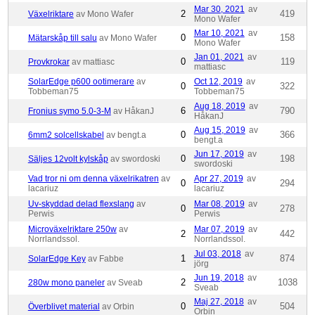
Mar 30, 2021
av
2
419
Växelriktare
av Mono Wafer
Mono Wafer
Mar 10, 2021
av
0
158
Mätarskåp till salu
av Mono Wafer
Mono Wafer
Jan 01, 2021
av
0
119
Provkrokar
av mattiasc
mattiasc
SolarEdge p600 ootimerare
av
Oct 12, 2019
av
0
322
Tobbeman75
Tobbeman75
Aug 18, 2019
av
6
790
Fronius symo 5.0-3-M
av HåkanJ
HåkanJ
Aug 15, 2019
av
0
366
6mm2 solcellskabel
av bengt.a
bengt.a
Jun 17, 2019
av
0
198
Säljes 12volt kylskåp
av swordoski
swordoski
Vad tror ni om denna växelrikatren
av
Apr 27, 2019
av
0
294
lacariuz
lacariuz
Uv-skyddad delad flexslang
av
Mar 08, 2019
av
0
278
Perwis
Perwis
Microväxelriktare 250w
av
Mar 07, 2019
av
2
442
Norrlandssol.
Norrlandssol.
Jul 03, 2018
av
1
874
SolarEdge Key
av Fabbe
jörg
Jun 19, 2018
av
2
1038
280w mono paneler
av Sveab
Sveab
Maj 27, 2018
av
0
504
Överblivet material
av Orbin
Orbin