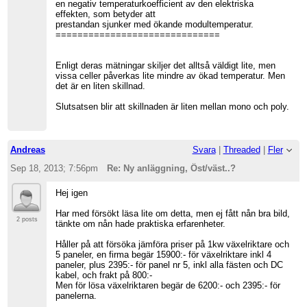
en negativ temperaturkoefficient av den elektriska
effekten, som betyder att
prestandan sjunker med ökande modultemperatur.
==============================
Enligt deras mätningar skiljer det alltså väldigt lite, men
vissa celler påverkas lite mindre av ökad temperatur. Men
det är en liten skillnad.
Slutsatsen blir att skillnaden är liten mellan mono och poly.
Andreas
Svara
|
Threaded
|
Fler
Sep 18, 2013; 7:56pm
Re: Ny anläggning, Öst/väst..?
Hej igen
Har med försökt läsa lite om detta, men ej fått nån bra bild,
2 posts
tänkte om nån hade praktiska erfarenheter.
Håller på att försöka jämföra priser på 1kw växelriktare och
5 paneler, en firma begär 15900:- för växelriktare inkl 4
paneler, plus 2395:- för panel nr 5, inkl alla fästen och DC
kabel, och frakt på 800:-
Men för lösa växelriktaren begär de 6200:- och 2395:- för
panelerna.