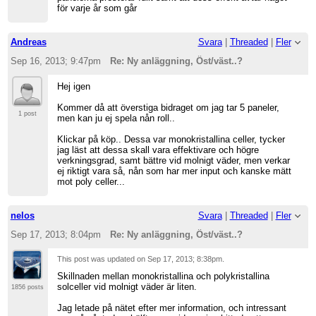
för varje år som går
Andreas
Svara
|
Threaded
|
Fler
Sep 16, 2013; 9:47pm
Re: Ny anläggning, Öst/väst..?
Hej igen
Kommer då att överstiga bidraget om jag tar 5 paneler,
1 post
men kan ju ej spela nån roll..
Klickar på köp.. Dessa var monokristallina celler, tycker
jag läst att dessa skall vara effektivare och högre
verkningsgrad, samt bättre vid molnigt väder, men verkar
ej riktigt vara så, nån som har mer input och kanske mätt
mot poly celler...
nelos
Svara
|
Threaded
|
Fler
Sep 17, 2013; 8:04pm
Re: Ny anläggning, Öst/väst..?
This post was updated on
Sep 17, 2013; 8:38pm
.
Skillnaden mellan monokristallina och polykristallina
solceller vid molnigt väder är liten.
1856 posts
Jag letade på nätet efter mer information, och intressant