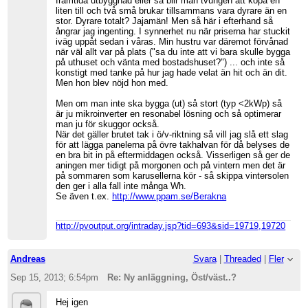
framtida utbyggnad eller så blir man tvungen att köpa en
liten till och två små brukar tillsammans vara dyrare än en
stor. Dyrare totalt? Jajamän! Men så här i efterhand så
ångrar jag ingenting. I synnerhet nu när priserna har stuckit
iväg uppåt sedan i våras. Min hustru var däremot förvånad
när väl allt var på plats ("sa du inte att vi bara skulle bygga
på uthuset och vänta med bostadshuset?") ... och inte så
konstigt med tanke på hur jag hade velat än hit och än dit.
Men hon blev nöjd hon med.
Men om man inte ska bygga (ut) så stort (typ <2kWp) så
är ju mikroinverter en resonabel lösning och så optimerar
man ju för skuggor också.
När det gäller brutet tak i ö/v-riktning så vill jag slå ett slag
för att lägga panelerna på övre takhalvan för då belyses de
en bra bit in på eftermiddagen också. Visserligen så ger de
aningen mer tidigt på morgonen och på vintern men det är
på sommaren som karusellerna kör - så skippa vintersolen
den ger i alla fall inte många Wh.
Se även t.ex.
http://www.ppam.se/Berakna
http://pvoutput.org/intraday.jsp?tid=693&sid=19719,19720
Andreas
Svara
|
Threaded
|
Fler
Sep 15, 2013; 6:54pm
Re: Ny anläggning, Öst/väst..?
Hej igen