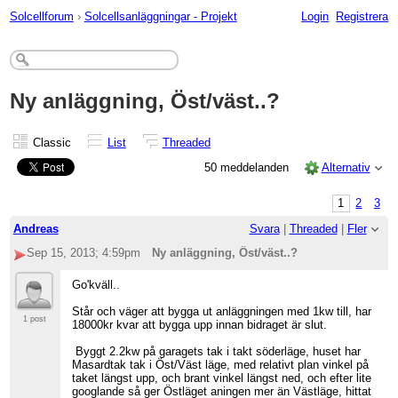
Solcellforum
›
Solcellsanläggningar - Projekt
Login
Registrera
Ny anläggning, Öst/väst..?
Classic
List
Threaded
50 meddelanden
Alternativ
1
2
3
Andreas
Svara
|
Threaded
|
Fler
Sep 15, 2013; 4:59pm
Ny anläggning, Öst/väst..?
Go'kväll..
Står och väger att bygga ut anläggningen med 1kw till, har
1 post
18000kr kvar att bygga upp innan bidraget är slut.
Byggt 2.2kw på garagets tak i takt söderläge, huset har
Masardtak tak i Öst/Väst läge, med relativt plan vinkel på
taket längst upp, och brant vinkel längst ned, och efter lite
googlande så ger Östläget aningen mer än Västläge, hittat