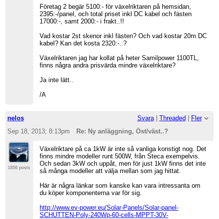
Företag 2 begär 5100:- för växelriktaren på hemsidan,
2395:-/panel, och total priset inkl DC kabel och fästen
17000:-, samt 2000:- i frakt..!!
Vad kostar 2st skenor inkl fästen? Och vad kostar 20m DC
kabel? Kan det kosta 2320:-..?
Växelriktaren jag har kollat på heter Samilpower 1100TL,
finns några andra prisvärda mindre växelriktare?
Ja inte lätt..
/A
nelos
Svara
|
Threaded
|
Fler
Sep 18, 2013; 8:13pm
Re: Ny anläggning, Öst/väst..?
Växelriktare på ca 1kW är inte så vanliga konstigt nog. Det
finns mindre modeller runt 500W, från Steca exempelvis.
Och sedan 3kW och uppåt, men för just 1kW finns det inte
1856 posts
så många modeller att välja mellan som jag hittat.
Här är några länkar som kanske kan vara intressanta om
du köper komponenterna var för sig.
http://www.ev-power.eu/Solar-Panels/Solar-panel-
SCHUTTEN-Poly-240Wp-60-cells-MPPT-30V-