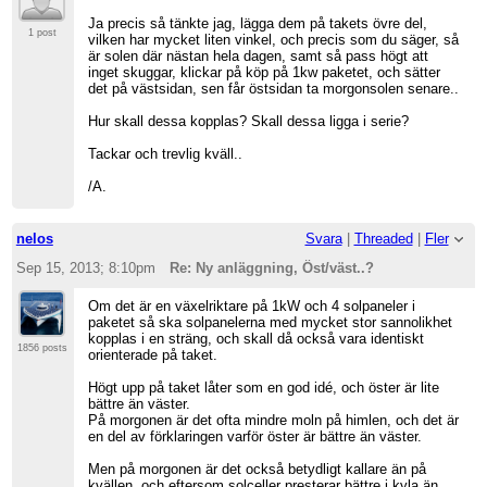
Ja precis så tänkte jag, lägga dem på takets övre del,
1 post
vilken har mycket liten vinkel, och precis som du säger, så
är solen där nästan hela dagen, samt så pass högt att
inget skuggar, klickar på köp på 1kw paketet, och sätter
det på västsidan, sen får östsidan ta morgonsolen senare..
Hur skall dessa kopplas? Skall dessa ligga i serie?
Tackar och trevlig kväll..
/A.
nelos
Svara
|
Threaded
|
Fler
Sep 15, 2013; 8:10pm
Re: Ny anläggning, Öst/väst..?
Om det är en växelriktare på 1kW och 4 solpaneler i
paketet så ska solpanelerna med mycket stor sannolikhet
kopplas i en sträng, och skall då också vara identiskt
1856 posts
orienterade på taket.
Högt upp på taket låter som en god idé, och öster är lite
bättre än väster.
På morgonen är det ofta mindre moln på himlen, och det är
en del av förklaringen varför öster är bättre än väster.
Men på morgonen är det också betydligt kallare än på
kvällen, och eftersom solceller presterar bättre i kyla än