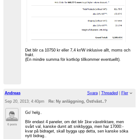
Det blir ca 10750 kr eller 7,4 kr/W inklusive allt, moms och
frakt.
(En mindre summa för kortköp tillkommer eventuellt).
Andreas
Svara
|
Threaded
|
Fler
Sep 20, 2013; 4:40pm
Re: Ny anläggning, Öst/väst..?
Go' helg..
Blir endast 4 paneler, om det blir 1kw växelriktare, men
6 posts
svårt val, kanske dumt att snikbygga, men har 17000:-
kvar på bidraget, skall bygga upp detta, sen kanske söka
nytt bidrag..