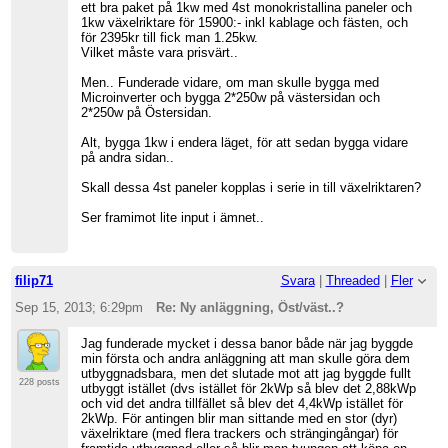
ett bra paket på 1kw med 4st monokristallina paneler och
1kw växelriktare för 15900:- inkl kablage och fästen, och
för 2395kr till fick man 1.25kw.
Vilket måste vara prisvärt..
Men.. Funderade vidare, om man skulle bygga med
Microinverter och bygga 2*250w på västersidan och
2*250w på Östersidan.
Alt, bygga 1kw i endera läget, för att sedan bygga vidare
på andra sidan..
Skall dessa 4st paneler kopplas i serie in till växelriktaren?
Ser framimot lite input i ämnet..
filip71
Svara
|
Threaded
|
Fler
Sep 15, 2013; 6:29pm
Re: Ny anläggning, Öst/väst..?
Jag funderade mycket i dessa banor både när jag byggde
min första och andra anläggning att man skulle göra dem
utbyggnadsbara, men det slutade mot att jag byggde fullt
228 posts
utbyggt istället (dvs istället för 2kWp så blev det 2,88kWp
och vid det andra tillfället så blev det 4,4kWp istället för
2kWp. För antingen blir man sittande med en stor (dyr)
växelriktare (med flera trackers och strängingångar) för