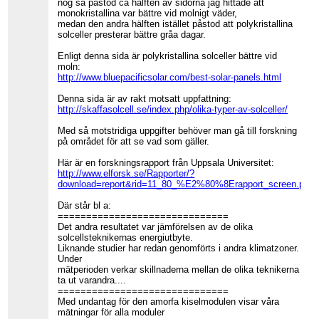
nog så påstod ca hälften av sidorna jag hittade att
monokristallina var bättre vid molnigt väder,
medan den andra hälften istället påstod att polykristallina
solceller presterar bättre gråa dagar.
Enligt denna sida är polykristallina solceller bättre vid
moln:
http://www.bluepacificsolar.com/best-solar-panels.html
Denna sida är av rakt motsatt uppfattning:
http://skaffasolcell.se/index.php/olika-typer-av-solceller/
Med så motstridiga uppgifter behöver man gå till forskning
på området för att se vad som gäller.
Här är en forskningsrapport från Uppsala Universitet:
http://www.elforsk.se/Rapporter/?
download=report&rid=11_80_%E2%80%8Erapport_screen.pdf
Där står bl a:
==============================
Det andra resultatet var jämförelsen av de olika
solcellsteknikernas energiutbyte.
Liknande studier har redan genomförts i andra klimatzoner.
Under
mätperioden verkar skillnaderna mellan de olika teknikerna
ta ut varandra....
==============================
Med undantag för den amorfa kiselmodulen visar våra
mätningar för alla moduler