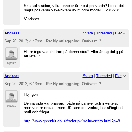
Ska kolla sidan, vilka paneler är mest prisvärda? Finns det
några prisvärda växelriktare av mindre modell, 1kw/2kw.
/Andreas
Andreas
Svara
|
Threaded
|
Fler
Sep 20, 2013; 4:47pm
Re: Ny anläggning, Öst/väst..?
Hittar inga växelriktare på denna sida? Eller är jag dålig på
att leta..?
6 posts
Andreas
Svara
|
Threaded
|
Fler
Sep 20, 2013; 6:13pm
Re: Ny anläggning, Öst/väst..?
Hej igen
Denna sida var prisvärd, både på paneler och inverters,
6 posts
men verkar endast inom UK som det verkar, har slängt ett
mail och frågat..
http://www.greenkit.co.uk/solar-pv/pv-inverters.html?p=8