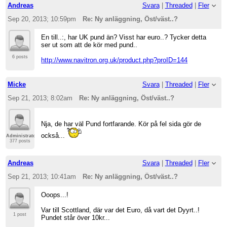
Andreas
Svara
|
Threaded
|
Fler
Sep 20, 2013; 10:59pm
Re: Ny anläggning, Öst/väst..?
En till..:, har UK pund än? Visst har euro..? Tycker detta
ser ut som att de kör med pund..
6 posts
http://www.navitron.org.uk/product.php?proID=144
Micke
Svara
|
Threaded
|
Fler
Sep 21, 2013; 8:02am
Re: Ny anläggning, Öst/väst..?
Nja, de har väl Pund fortfarande. Kör på fel sida gör de
också...
Administrator
377 posts
Andreas
Svara
|
Threaded
|
Fler
Sep 21, 2013; 10:41am
Re: Ny anläggning, Öst/väst..?
Ooops...!
Var till Scottland, där var det Euro, då vart det Dyyrt..!
1 post
Pundet står över 10kr...