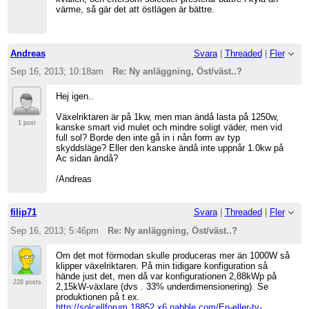
värme, så gär det att östlägen är bättre.
Andreas
Svara
|
Threaded
|
Fler
Sep 16, 2013; 10:18am
Re: Ny anläggning, Öst/väst..?
Hej igen..
Växelriktaren är på 1kw, men man ändå lasta på 1250w,
1 post
kanske smart vid mulet och mindre soligt väder, men vid
full sol? Borde den inte gå in i nån form av typ
skyddsläge? Eller den kanske ändå inte uppnår 1.0kw på
Ac sidan ändå?
/Andreas
filip71
Svara
|
Threaded
|
Fler
Sep 16, 2013; 5:46pm
Re: Ny anläggning, Öst/väst..?
Om det mot förmodan skulle produceras mer än 1000W så
klipper växelriktaren. På min tidigare konfiguration så
hände just det, men då var konfigurationen 2,88kWp på
228 posts
2,15kW-växlare (dvs . 33% underdimensionering). Se
produktionen på t.ex.
http://solcellforum.18852.x6.nabble.com/En-eller-tv-