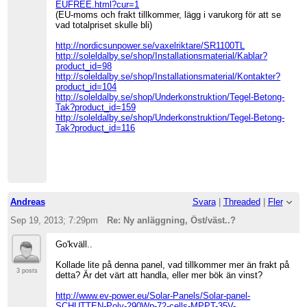
EUFREE.html?cur=1
(EU-moms och frakt tillkommer, lägg i varukorg för att se
vad totalpriset skulle bli)
http://nordicsunpower.se/vaxelriktare/SR1100TL
http://soleldalby.se/shop/Installationsmaterial/Kablar?
product_id=98
http://soleldalby.se/shop/Installationsmaterial/Kontakter?
product_id=104
http://soleldalby.se/shop/Underkonstruktion/Tegel-Betong-
Tak?product_id=159
http://soleldalby.se/shop/Underkonstruktion/Tegel-Betong-
Tak?product_id=116
Andreas
Svara
|
Threaded
|
Fler
Sep 19, 2013; 7:29pm
Re: Ny anläggning, Öst/väst..?
Go'kväll..
Kollade lite på denna panel, vad tillkommer mer än frakt på
3 posts
detta? Är det värt att handla, eller mer bök än vinst?
http://www.ev-power.eu/Solar-Panels/Solar-panel-
SCHUTTEN-Poly-290Wp-72-cells-MPPT-35V-