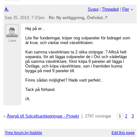
A.
Svara
|
Threaded
|
Fler
Sep 25, 2013; 7:37pm
Re: Ny anläggning, Öst/väst..?
Hej på er...
Lite fler funderingar, köper nog solpaneler för bidraget som
1 post
är kvar, och väntar med växelriktaren.
Kan samma växelriktare ta 2 olika strängar..? Alltså helt
separata, för att lägga solpaneler de i Öst och väderläge
på samma växelriktare, först köpa 9 paneler att lägga i
Östläge, och köpa växelriktare, sen i framtiden kunna
bygga på med 9 paneler till.
Finns sådan möjlighet? Hade varit perfekt..
Tack på förhand.
/A.
«
Återgå till Solcellsanläggningar - Projekt
|
2797 visningar
1
2
3
Free forum by Nabble
Edit this page