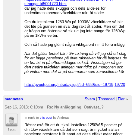
strangar-td5001720.html
där jag hade dels skuggor och dels alldeles för
underdimensionerad växelriktare rakt åt söder...
Om du installerar 1250 Wp på 1000W växelriktare så blir
det lite på gränsen en sval dag rakt åt söder. Men om det
är frågan om östertak så skulle jag inte banga för 1250Wp
på en 1kW-inverter.
Och så hade jag glömt några viktiga ord i mitt förra inlägg
När det gäller brutet tak i ö/v-riktning så vill jag slå ett slag
för att lägga panelerna på övre takhalvan för då belyses de
en bra bit in på eftermiddagen också. Visserligen så ger
de
n nedre takdelen
aningen mer tidigt på morgonen och
på vintern men det är på sommaren som karusellerna kör
http://pvoutput.org/intraday.jsp?tid=693&sid=19719,19720
magneten
Svara
|
Threaded
|
Fler
Sep 16, 2013; 6:10pm
Re: Ny anläggning, Öst/väst..?
In reply to
this post
by Andreas
Röstar oxå för att du skall installera 1250W 5 paneler på
din 1kw växelriktare då det som sagt är mycket sällan
1 post
panelerna presterar fullt samt att dess effekt avtar något