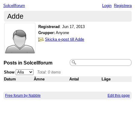
Solcellforum
Login
Registrera
Adde
Registrerad
:
Jun 17, 2013
Grupper:
Anyone
Skicka e-post till Adde
Posts in Solcellforum
Show
Total: 0 items
Datum
Ämne
Antal
Läge
Free forum by Nabble
Edit this page