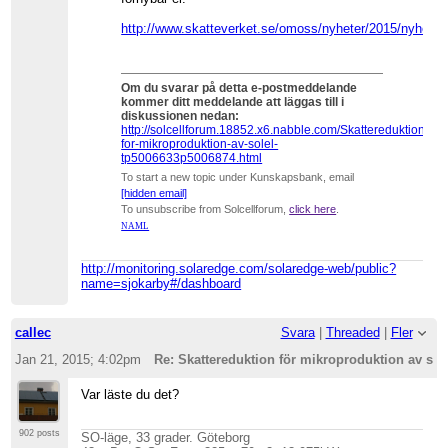
http://www.skatteverket.se/omoss/nyheter/2015/nyheter
Om du svarar på detta e-postmeddelande
kommer ditt meddelande att läggas till i
diskussionen nedan:
http://solcellforum.18852.x6.nabble.com/Skattereduktion-
for-mikroproduktion-av-solel-
tp5006633p5006874.html
To start a new topic under Kunskapsbank, email
[hidden email]
To unsubscribe from Solcellforum,
click here
.
NAML
http://monitoring.solaredge.com/solaredge-web/public?
name=sjokarby#/dashboard
callec
Svara
|
Threaded
|
Fler
Jan 21, 2015; 4:02pm
Re: Skattereduktion för mikroproduktion av sol
Var läste du det?
902 posts
SO-läge, 33 grader. Göteborg