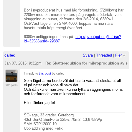
Bor i nyproducerat hus med låg förbrukning, (7200kwh) har
2205w med 9st microinverters på garagets södertak, viss
skuggning av huset, driftsatte den 2/6-2014, 6380w i
Öst/Väst läge till en SMA 4000, hoppas hamna nära
husets totala köpt energi över året..
6380w anläggningen finns på:
http://pvoutput.org/list.jsp?
id=32583&sid=29887
callec
Svara
|
Threaded
|
Fler
Jan 07, 2015; 9:32pm
Re: Skattereduktion för mikroproduktion av sol
In reply to
this post
by callec
Som läget är nu borde väl det bästa vara att skicka ut all
el på nätet och köpa tillbaks det.
902 posts
Och då skulle man även kunna lyfta anläggningens moms
och fortfarande vara mikroproducent.
Eller tänker jag fel
SO-läge, 33 grader. Göteborg
43st BenQ SunForte 325w, 70m2, 13,975kWp
SMA STP12000-10.
Uppladdning med Felix