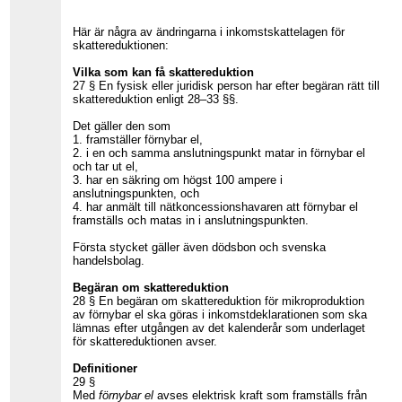
Här är några av ändringarna i inkomstskattelagen för
skattereduktionen:
Vilka som kan få skattereduktion
27 § En fysisk eller juridisk person har efter begäran rätt till
skattereduktion enligt 28–33 §§.
Det gäller den som
1. framställer förnybar el,
2. i en och samma anslutningspunkt matar in förnybar el
och tar ut el,
3. har en säkring om högst 100 ampere i
anslutningspunkten, och
4. har anmält till nätkoncessionshavaren att förnybar el
framställs och matas in i anslutningspunkten.
Första stycket gäller även dödsbon och svenska
handelsbolag.
Begäran om skattereduktion
28 § En begäran om skattereduktion för mikroproduktion
av förnybar el ska göras i inkomstdeklarationen som ska
lämnas efter utgången av det kalenderår som underlaget
för skattereduktionen avser.
Definitioner
29 §
Med
förnybar el
avses elektrisk kraft som framställs från