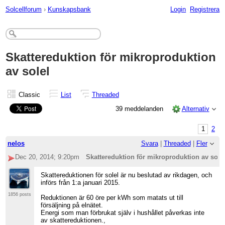
Solcellforum
›
Kunskapsbank
Login
Registrera
Skattereduktion för mikroproduktion
av solel
Classic
List
Threaded
39 meddelanden
Alternativ
1
2
nelos
Svara
|
Threaded
|
Fler
Dec 20, 2014; 9:20pm
Skattereduktion för mikroproduktion av sole
Skattereduktionen för solel är nu beslutad av rikdagen, och
införs från 1:a januari 2015.
1856 posts
Reduktionen är 60 öre per kWh som matats ut till
försäljning på elnätet.
Energi som man förbrukat själv i hushållet påverkas inte
av skattereduktionen.,