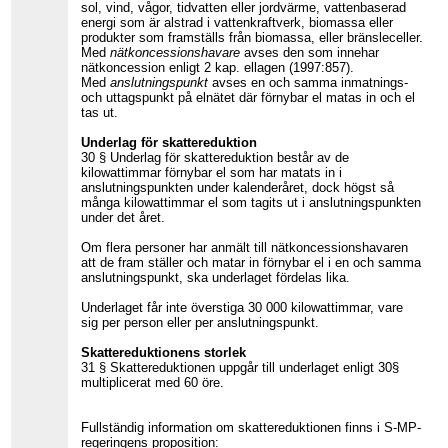
sol, vind, vågor, tidvatten eller jordvärme, vattenbaserad
energi som är alstrad i vattenkraftverk, biomassa eller
produkter som framställs från biomassa, eller bränsleceller.
Med
nätkoncessionshavare
avses den som innehar
nätkoncession enligt 2 kap. ellagen (1997:857).
Med
anslutningspunkt
avses en och samma inmatnings-
och uttagspunkt på elnätet där förnybar el matas in och el
tas ut.
Underlag för skattereduktion
30 § Underlag för skattereduktion består av de
kilowattimmar förnybar el som har matats in i
anslutningspunkten under kalenderåret, dock högst så
många kilowattimmar el som tagits ut i anslutningspunkten
under det året.
Om flera personer har anmält till nätkoncessionshavaren
att de fram ställer och matar in förnybar el i en och samma
anslutningspunkt, ska underlaget fördelas lika.
Underlaget får inte överstiga 30 000 kilowattimmar, vare
sig per person eller per anslutningspunkt.
Skattereduktionens storlek
31 § Skattereduktionen uppgår till underlaget enligt 30§
multiplicerat med 60 öre.
Fullständig information om skattereduktionen finns i S-MP-
regeringens proposition: