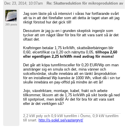
Dec 23, 2014; 10:07am
Re: Skattereduktion för mikroproduktion av so
Jag som läste på så intensivt i våras har fortfarande svårt
att ta in att det förefaller som att detta är taget utan att jag
riktigt förstod hur det gick till!
265 posts
Dessutom är jag ju en i grunden skeptisk ingenjör som
tycker att om något låter för bra för att vara sant så är det
oftast det.
Kraftringen betalar 1,75 kr/kWh, skatteåterbäringen blir
0,60, elcertifikat ca 0,20 och nätnytta 0,05,
tillhopa 2,60
eller egentligen 2,25 kr/kWh med avdrag för moms!
Det går att köpa tunnfilmsceller för 0,20 EUR/Wp om man
anstränger sig en smula och det, mina vänner och
solcellsnördar, skulle innebära att en tänkt årsproduktion
för en installerad Wp kanske är 1000 Wh, vilket då i sin tur
skulle innebära en pay-offtid på mindre än ett år!
Jojo, växelriktare, montage, kabel, frakt och arbete
tillkommer, liksom att de 1,75 kr/kWh på sikt borde gå ned
till spotpriset, men ändå! Är det för bra för att vara sant
eller är det verkligen så?
2,2 kW poly och 0,9 kW tunnfilm i Ösmo, 0,9 kW tunnfilm
till snart.
http://s-solel.se/vastergryt/