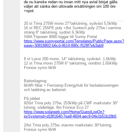
de nu kanske redan nu innan mitt nya avtal börjat gälla
väljer att sänka den utlovade ersättningen om 100 öre
+spot.
20 st Trina 275W mono 27°taklutning, sydväst 5,5kWp
16 st REC 255PE poly +8st Suntech poly 275w i samma
sträng 8° taklutning, sydöst 6,3kWp
SMA Tripower 9000 loggar till Sunny Portal
https://www.sunnyportal.com/Templates/PublicPage.aspx?
page=30818802-b6cd-4614-890c-f528f7eb3ab9
8 st Luxor 200 mono, 14° taklutning, sydväst. 1,6kWp
12 st Trina mono 275W 6° taklutning, nordöst 1,65kWp
Fronius symo 6kW
Batterilagring:
6kWh Nilar + Ferroamp Energyhub för fasbalanseringen
och laddning av batteriet.
På jobbet
920st Trina poly 275w, 253kWp på CWF markstativ 30°
lutning, söderläge, 8st Fronius Eco 27
https://www.solarweb.com/Home/GuestLogOn?
pvSystemid=d18f1640-7ea9-4604-aec9-04e1b51b18b5
24st Trina poly 275w, stavrex markstativ 30°lutning,
Fronius symo 6kW