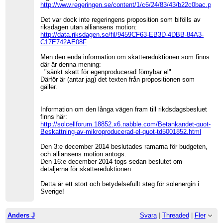
http://www.regeringen.se/content/1/c6/24/83/43/b22c0bac.pdf
Det var dock inte regeringens proposition som bifölls av
riksdagen utan alliansens motion:
http://data.riksdagen.se/fil/9459CF63-EB3D-4DBB-84A3-
C17E742AE08F
Men den enda information om skattereduktionen som finns
där är denna mening:
"sänkt skatt för egenproducerad förnybar el"
Därför är (antar jag) det texten från propositionen som
gäller.
Information om den långa vägen fram till rikdsdagsbesluet
finns här:
http://solcellforum.18852.x6.nabble.com/Betankandet-quot-
Beskattning-av-mikroproducerad-el-quot-td5001852.html
Den 3:e december 2014 beslutades ramarna för budgeten,
och alliansens motion antogs.
Den 16:e december 2014 togs sedan beslutet om
detaljerna för skattereduktionen.
Detta är ett stort och betydelsefullt steg för solenergin i
Sverige!
Anders J
Svara
|
Threaded
|
Fler