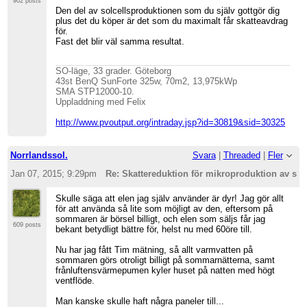
902 posts
Den del av solcellsproduktionen som du själv gottgör dig
plus det du köper är det som du maximalt får skatteavdrag
för.
Fast det blir väl samma resultat.
SO-läge, 33 grader. Göteborg
43st BenQ SunForte 325w, 70m2, 13,975kWp
SMA STP12000-10.
Uppladdning med Felix
http://www.pvoutput.org/intraday.jsp?id=30819&sid=30325
Norrlandssol.
Svara
|
Threaded
|
Fler
Jan 07, 2015; 9:29pm
Re: Skattereduktion för mikroproduktion av sol
Skulle säga att elen jag själv använder är dyr! Jag gör allt
för att använda så lite som möjligt av den, eftersom på
sommaren är börsel billigt, och elen som säljs får jag
609 posts
bekant betydligt bättre för, helst nu med 60öre till.
Nu har jag fått Tim mätning, så allt varmvatten på
sommaren görs otroligt billigt på sommarnätterna, samt
frånluftensvärmepumen kyler huset på natten med högt
ventflöde.
Man kanske skulle haft några paneler till...