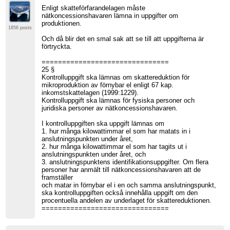
Enligt skatteförfarandelagen måste
nätkoncessionshavaren lämna in uppgifter om
produktionen.
1856 posts
Och då blir det en smal sak att se till att uppgifterna är
förtryckta.
===============================
25 §
Kontrolluppgift ska lämnas om skattereduktion för
mikroproduktion av förnybar el enligt 67 kap.
inkomstskattelagen (1999:1229).
Kontrolluppgift ska lämnas för fysiska personer och
juridiska personer av nätkoncessionshavaren.
I kontrolluppgiften ska uppgift lämnas om
1. hur många kilowattimmar el som har matats in i
anslutningspunkten under året,
2. hur många kilowattimmar el som har tagits ut i
anslutningspunkten under året, och
3. anslutningspunktens identifikationsuppgifter. Om flera
personer har anmält till nätkoncessionshavaren att de
framställer
och matar in förnybar el i en och samma anslutningspunkt,
ska kontrolluppgiften också innehålla uppgift om den
procentuella andelen av underlaget för skattereduktionen.
===============================