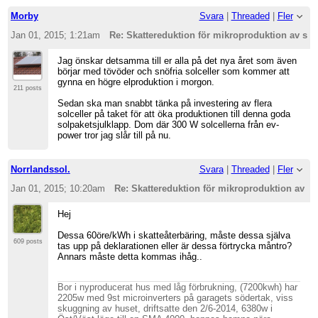
Morby
Svara
|
Threaded
|
Fler
Jan 01, 2015; 1:21am
Re: Skattereduktion för mikroproduktion av sol
Jag önskar detsamma till er alla på det nya året som även
börjar med tövöder och snöfria solceller som kommer att
gynna en högre elproduktion i morgon.
211 posts
Sedan ska man snabbt tänka på investering av flera
solceller på taket för att öka produktionen till denna goda
solpaketsjulklapp. Dom där 300 W solcellerna från ev-
power tror jag slår till på nu.
Norrlandssol.
Svara
|
Threaded
|
Fler
Jan 01, 2015; 10:20am
Re: Skattereduktion för mikroproduktion av so
Hej
Dessa 60öre/kWh i skatteåterbäring, måste dessa själva
609 posts
tas upp på deklarationen eller är dessa förtrycka måntro?
Annars måste detta kommas ihåg..
Bor i nyproducerat hus med låg förbrukning, (7200kwh) har
2205w med 9st microinverters på garagets södertak, viss
skuggning av huset, driftsatte den 2/6-2014, 6380w i