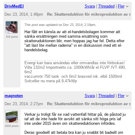
DrivMedEl
Svara
|
Threaded
|
Fler
Dec 23, 2014; 1:48pm
Re: Skattereduktion för mikroproduktion av sol
This post was updated on
Dec 23, 2014; 2:19pm
.
Har fått en känsla av att el-handelsbolagen kommer att
sänka ersättningen med samma ersättning som
319 posts
skatteruduktionen blir, men hoppas jag har fel. Detta efter
"att läst lite mellan raderna" vi en diskussion med ett el-
handelsbolag.
Energi kan bara användas eller omvandlas inte förbrukas!
Villa 132m2 Importnetto ca. 1000kWh/år el FLVP IVT 490,
6m2
vaccumrör 750 tank och 0m2 brasved ink. elbil 1500mil
Solceller nu mera på 9,47kWp
magneten
Svara
|
Threaded
|
Fler
Dec 23, 2014; 2:27pm
Re: Skattereduktion för mikroproduktion av sol
Verkar ju troligt får se vad vattenfall hittar på, de påstod ju
iaf att de inte hade för avsikt att sänka sitt höga pris iaf
inte under 2015 även om skattereduktionen infördes.
1616 posts
Deras goodwill att betala bra kan ju snabbt bli badwill om