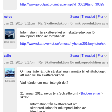
http://www.pvoutput.org/intraday.jsp?id=30819&sid=30325
nelos
Svara
|
Threaded
|
Fler
Jan 21, 2015; 3:11pm
Re: Skattereduktion för mikroproduktion av sol
Information från skatteverket om skattereduktion för
mikroproduktion av förnybar el:
1856 posts
http://www.skatteverket.se/omoss/nyheter/2015/nyheter/skatte
calle
Svara
|
Threaded
|
Fler
Jan 21, 2015; 3:17pm
Re: Skattereduktion för mikroproduktion av sol
Om jag läste rätt där så skall man anmäla till elnätsbolaget
att man vill ha skattereduktion.
438 posts
Vad händer om man inte gör det?
21 januari 2015, nelos [via Solcellforum] <
[hidden email]
>
skrev:
Information från skatteverket om
skattereduktion för mikroproduktion av
förnybar el: