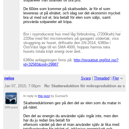
solpaneler från utlandet till bra pris.
De 60öre som kommer på skattsedeln, är för el som
levereras ut på elnätet, och idag ser det ekonomin mycket
bra ut med sol el, bra betalt för elen som säljs, samt
prisvärda solpaneler att köpa.
Bor i nyproducerat hus med låg förbrukning, (7200kwh) har
2205w med 9st microinverters på garagets södertak, viss
skuggning av huset, driftsatte den 2/6-2014, 6380w i
Öst/Väst läge till en SMA 4000, hoppas hamna nära
husets totala köpt energi över året..
6380w anläggningen finns på:
http://pvoutput.org/list.jsp?
id=32583&sid=29887
nelos
Svara
|
Threaded
|
Fler
Jan 07, 2015; 7:06pm
Re: Skattereduktion för mikroproduktion av sol
In reply to
this post
by GunnarS
Skattereduktionen ges på den del av elen som du matar in
på nätet.
1856 posts
Den del av energin du använder själv ingår inte, men den
har du ju redan bra betalt för
eftersom värdet på den el man använder själv är lika med
totalkostnaden för inköpt el, inklusive energiskatt och