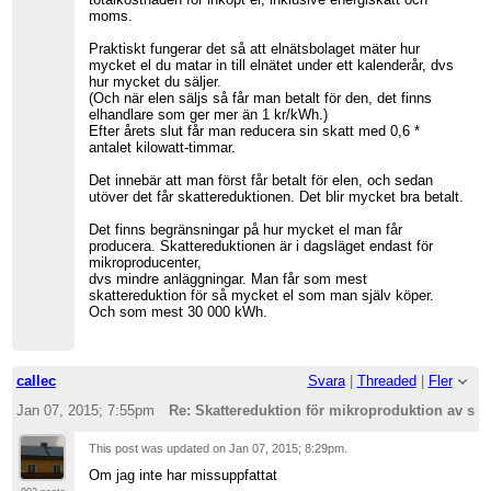
moms.
Praktiskt fungerar det så att elnätsbolaget mäter hur
mycket el du matar in till elnätet under ett kalenderår, dvs
hur mycket du säljer.
(Och när elen säljs så får man betalt för den, det finns
elhandlare som ger mer än 1 kr/kWh.)
Efter årets slut får man reducera sin skatt med 0,6 *
antalet kilowatt-timmar.
Det innebär att man först får betalt för elen, och sedan
utöver det får skattereduktionen. Det blir mycket bra betalt.
Det finns begränsningar på hur mycket el man får
producera. Skattereduktionen är i dagsläget endast för
mikroproducenter,
dvs mindre anläggningar. Man får som mest
skattereduktion för så mycket el som man själv köper.
Och som mest 30 000 kWh.
callec
Svara
|
Threaded
|
Fler
Jan 07, 2015; 7:55pm
Re: Skattereduktion för mikroproduktion av sol
This post was updated on
Jan 07, 2015; 8:29pm
.
Om jag inte har missuppfattat