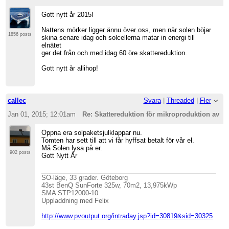
Gott nytt år 2015!
Nattens mörker ligger ännu över oss, men när solen böjar
1856 posts
skina senare idag och solcellerna matar in energi till
elnätet
ger det från och med idag 60 öre skattereduktion.
Gott nytt år allihop!
callec
Svara
|
Threaded
|
Fler
Jan 01, 2015; 12:01am
Re: Skattereduktion för mikroproduktion av so
Öppna era solpaketsjulklappar nu.
Tomten har sett till att vi får hyffsat betalt för vår el.
Må Solen lysa på er.
902 posts
Gott Nytt År
SO-läge, 33 grader. Göteborg
43st BenQ SunForte 325w, 70m2, 13,975kWp
SMA STP12000-10.
Uppladdning med Felix
http://www.pvoutput.org/intraday.jsp?id=30819&sid=30325