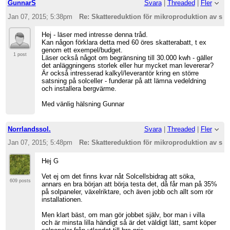
GunnarS
Svara
|
Threaded
|
Fler
Jan 07, 2015; 5:38pm
Re: Skattereduktion för mikroproduktion av sol
Hej - läser med intresse denna tråd.
Kan någon förklara detta med 60 öres skatterabatt, t ex
genom ett exempel/budget.
1 post
Läser också något om begränsning till 30.000 kwh - gäller
det anläggningens storlek eller hur mycket man levererar?
Är också intresserad kalkyl/leverantör kring en större
satsning på solceller - funderar på att lämna vedeldning
och installera bergvärme.
Med vänlig hälsning Gunnar
Norrlandssol.
Svara
|
Threaded
|
Fler
Jan 07, 2015; 5:48pm
Re: Skattereduktion för mikroproduktion av sol
Hej G
Vet ej om det finns kvar nåt Solcellsbidrag att söka,
609 posts
annars en bra början att börja testa det, då får man på 35%
på solpaneler, växelriktare, och även jobb och allt som rör
installationen.
Men klart bäst, om man gör jobbet själv, bor man i villa
och är minsta lilla händigt så är det väldigt lätt, samt köper