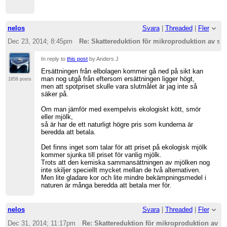
nelos
Svara
|
Threaded
|
Fler
Dec 23, 2014; 8:45pm
Re: Skattereduktion för mikroproduktion av sol
In reply to
this post
by Anders J
Ersättningen från elbolagen kommer gå ned på sikt kan
man nog utgå från eftersom ersättningen ligger högt,
1856 posts
men att spotpriset skulle vara slutmålet är jag inte så
säker på.
Om man jämför med exempelvis ekologiskt kött, smör
eller mjölk,
så är har de ett naturligt högre pris som kunderna är
beredda att betala.
Det finns inget som talar för att priset på ekologisk mjölk
kommer sjunka till priset för vanlig mjölk.
Trots att den kemiska sammansättningen av mjölken nog
inte skiljer speciellt mycket mellan de två alternativen.
Men lite gladare kor och lite mindre bekämpningsmedel i
naturen är många beredda att betala mer för.
nelos
Svara
|
Threaded
|
Fler
Dec 31, 2014; 11:17pm
Re: Skattereduktion för mikroproduktion av so