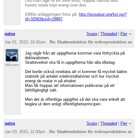
Öst/Väst läge till en SMA 4000, hoppas hamna nära
husets totala köpt energi över året..
6380w anläggningen finns på:
http://pvoutput.org/list.jsp?
id=32583&sid=29887
nelos
Svara
|
Threaded
|
Fler
Jan 01, 2015; 10:42am
Re: Skattereduktion för mikroproduktion av so
Jag utgår från att uppgifterna kommer vara förtryckta på
deklarationen.
Skatteverket ska få in uppgifterna från alla elbolag.
1856 posts
Det borde också innebära att vi kommer få mycket bättre
statistik på antalet solelinstallationer och hur mycket
energi de matar in på elnätet.
Man får hoppas att informationen publiceras på ett
lätttillgängligt sätt.
Men det är offentliga uppgifter så det ska vara enkelt att
begära ut dem enligt offentlighetsprincipen.
nelos
Svara
|
Threaded
|
Fler
Jan 03, 2015; 11:00pm
Re: Skattereduktion för mikroproduktion av so