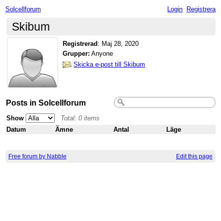
Solcellforum
Login
Registrera
Skibum
Registrerad
:
Maj 28, 2020
Grupper:
Anyone
Skicka e-post till Skibum
Posts in Solcellforum
Show
Total: 0 items
Datum
Ämne
Antal
Läge
Free forum by Nabble
Edit this page