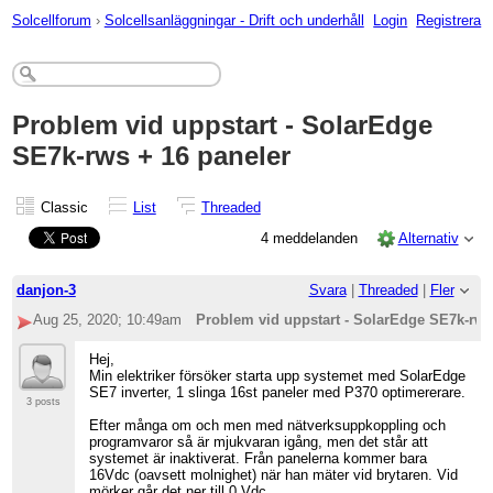
Solcellforum
›
Solcellsanläggningar - Drift och underhåll
Login
Registrera
Problem vid uppstart - SolarEdge
SE7k-rws + 16 paneler
Classic
List
Threaded
4 meddelanden
Alternativ
danjon-3
Svara
|
Threaded
|
Fler
Aug 25, 2020; 10:49am
Problem vid uppstart - SolarEdge SE7k-rws
Hej,
Min elektriker försöker starta upp systemet med SolarEdge
SE7 inverter, 1 slinga 16st paneler med P370 optimererare.
3 posts
Efter många om och men med nätverksuppkoppling och
programvaror så är mjukvaran igång, men det står att
systemet är inaktiverat. Från panelerna kommer bara
16Vdc (oavsett molnighet) när han mäter vid brytaren. Vid
mörker går det ner till 0 Vdc