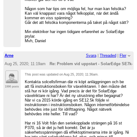
Någon som har tips om möjliga fel, hur man kan felsöka?
Kan väl knappast vara något felkopplat, när det ändå
kommer en viss spänning?
Går det att felsöka komponenterna på taket på något sätt?
Min elektriker har ingen tidigare erfarenhet av SolarEdge
prylar.
Mvh, Daniel
Arne
Svara
|
Threaded
|
Fler
Aug 25, 2020; 11:19am
Re: Problem vid uppstart - SolarEdge SE7k-rw
This post was updated on
Aug 25, 2020; 11:36am
.
Kontakta solcellsfirman där ni köpt anläggningen och be
att få instruktionsboken för växelriktaren. I den måste det
1996 posts
stå hur ni kör igång. Vad precis är det för SolarEdge
växelriktare ni har? Är det ny utrustning eller begagnat?
När vi ca 2015 körde igång en SE12.5k följde vi
instruktionen i instruktionsboken. Någon internetförbindelse
behövdes inte just för idrifttagning. Något nätverk
behövdes inte heller. Till vad?
Har ni 16 Volt från den seriekopplade strängen på 16 st
P370, så är det ju helt korrekt. Det är ju
säkerhetsspänningen då effektoptimerarna inte är igång. Ni
har inte vänt solarkablarna fel, plus- och minus till