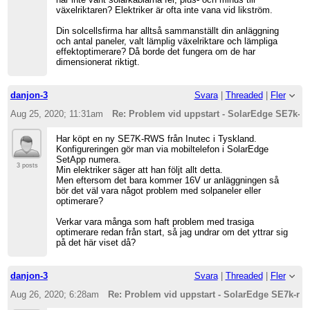
växelriktaren? Elektriker är ofta inte vana vid likström.
Din solcellsfirma har alltså sammanställt din anläggning
och antal paneler, valt lämplig växelriktare och lämpliga
effektoptimerare? Då borde det fungera om de har
dimensionerat riktigt.
danjon-3
Svara
|
Threaded
|
Fler
Aug 25, 2020; 11:31am
Re: Problem vid uppstart - SolarEdge SE7k-rw
Har köpt en ny SE7K-RWS från Inutec i Tyskland.
Konfigureringen gör man via mobiltelefon i SolarEdge
SetApp numera.
3 posts
Min elektriker säger att han följt allt detta.
Men eftersom det bara kommer 16V ur anläggningen så
bör det väl vara något problem med solpaneler eller
optimerare?
Verkar vara många som haft problem med trasiga
optimerare redan från start, så jag undrar om det yttrar sig
på det här viset då?
danjon-3
Svara
|
Threaded
|
Fler
Aug 26, 2020; 6:28am
Re: Problem vid uppstart - SolarEdge SE7k-rws